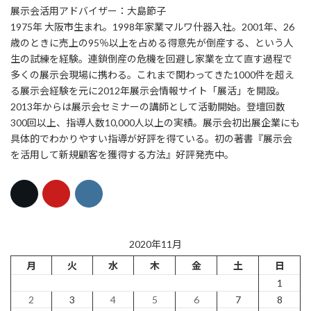
展示会活用アドバイザー：大島節子
1975年 大阪市生まれ。1998年家業マルワ什器入社。2001年、26
歳のときに売上の95％以上を占める得意先が倒産する、という人
生の試練を経験。連鎖倒産の危機を回避し家業を立て直す過程で
多くの展示会現場に携わる。これまで関わってきた1000件を超え
る展示会経験を元に2012年展示会情報サイト「展活」を開設。
2013年からは展示会セミナーの講師として活動開始。登壇回数
300回以上、指導人数10,000人以上の実績。展示会初出展企業にも
具体的でわかりやすい指導が好評を得ている。初の著書『展示会
を活用して新規顧客を獲得する方法』好評発売中。
2020年11月
月
火
水
木
金
土
日
1
2
3
4
5
6
7
8