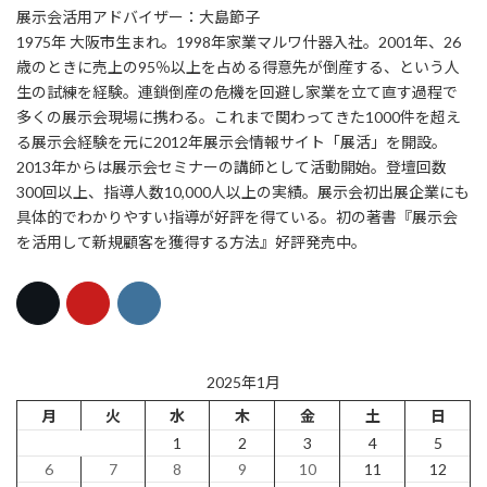
展示会活用アドバイザー：大島節子
1975年 大阪市生まれ。1998年家業マルワ什器入社。2001年、26
歳のときに売上の95％以上を占める得意先が倒産する、という人
生の試練を経験。連鎖倒産の危機を回避し家業を立て直す過程で
多くの展示会現場に携わる。これまで関わってきた1000件を超え
る展示会経験を元に2012年展示会情報サイト「展活」を開設。
2013年からは展示会セミナーの講師として活動開始。登壇回数
300回以上、指導人数10,000人以上の実績。展示会初出展企業にも
具体的でわかりやすい指導が好評を得ている。初の著書『展示会
を活用して新規顧客を獲得する方法』好評発売中。
2025年1月
月
火
水
木
金
土
日
1
2
3
4
5
6
7
8
9
10
11
12