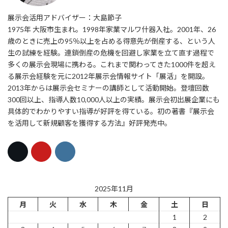
展示会活用アドバイザー：大島節子
1975年 大阪市生まれ。1998年家業マルワ什器入社。2001年、26
歳のときに売上の95％以上を占める得意先が倒産する、という人
生の試練を経験。連鎖倒産の危機を回避し家業を立て直す過程で
多くの展示会現場に携わる。これまで関わってきた1000件を超え
る展示会経験を元に2012年展示会情報サイト「展活」を開設。
2013年からは展示会セミナーの講師として活動開始。登壇回数
300回以上、指導人数10,000人以上の実績。展示会初出展企業にも
具体的でわかりやすい指導が好評を得ている。初の著書『展示会
を活用して新規顧客を獲得する方法』好評発売中。
2025年11月
月
火
水
木
金
土
日
1
2