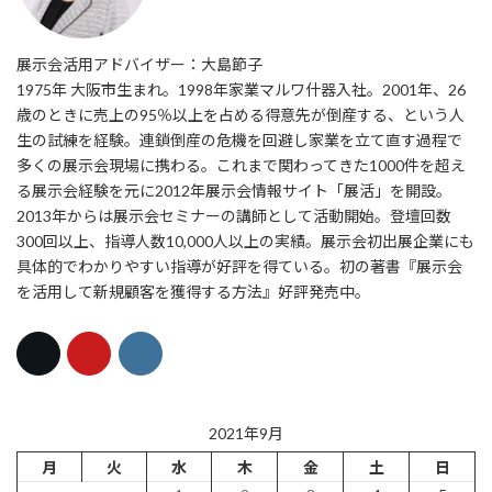
展示会活用アドバイザー：大島節子
1975年 大阪市生まれ。1998年家業マルワ什器入社。2001年、26
歳のときに売上の95％以上を占める得意先が倒産する、という人
生の試練を経験。連鎖倒産の危機を回避し家業を立て直す過程で
多くの展示会現場に携わる。これまで関わってきた1000件を超え
る展示会経験を元に2012年展示会情報サイト「展活」を開設。
2013年からは展示会セミナーの講師として活動開始。登壇回数
300回以上、指導人数10,000人以上の実績。展示会初出展企業にも
具体的でわかりやすい指導が好評を得ている。初の著書『展示会
を活用して新規顧客を獲得する方法』好評発売中。
2021年9月
月
火
水
木
金
土
日