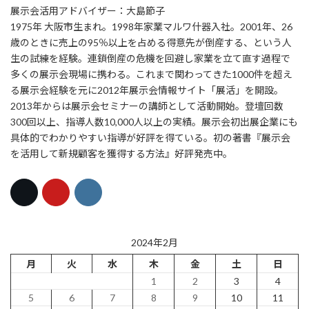
展示会活用アドバイザー：大島節子
1975年 大阪市生まれ。1998年家業マルワ什器入社。2001年、26
歳のときに売上の95％以上を占める得意先が倒産する、という人
生の試練を経験。連鎖倒産の危機を回避し家業を立て直す過程で
多くの展示会現場に携わる。これまで関わってきた1000件を超え
る展示会経験を元に2012年展示会情報サイト「展活」を開設。
2013年からは展示会セミナーの講師として活動開始。登壇回数
300回以上、指導人数10,000人以上の実績。展示会初出展企業にも
具体的でわかりやすい指導が好評を得ている。初の著書『展示会
を活用して新規顧客を獲得する方法』好評発売中。
2024年2月
月
火
水
木
金
土
日
1
2
3
4
5
6
7
8
9
10
11