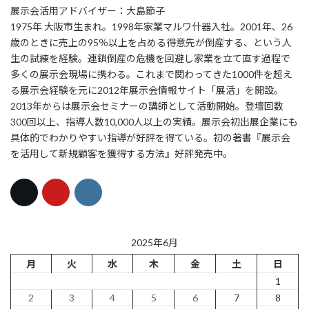
展示会活用アドバイザー：大島節子
1975年 大阪市生まれ。1998年家業マルワ什器入社。2001年、26
歳のときに売上の95％以上を占める得意先が倒産する、という人
生の試練を経験。連鎖倒産の危機を回避し家業を立て直す過程で
多くの展示会現場に携わる。これまで関わってきた1000件を超え
る展示会経験を元に2012年展示会情報サイト「展活」を開設。
2013年からは展示会セミナーの講師として活動開始。登壇回数
300回以上、指導人数10,000人以上の実績。展示会初出展企業にも
具体的でわかりやすい指導が好評を得ている。初の著書『展示会
を活用して新規顧客を獲得する方法』好評発売中。
2025年6月
月
火
水
木
金
土
日
1
2
3
4
5
6
7
8