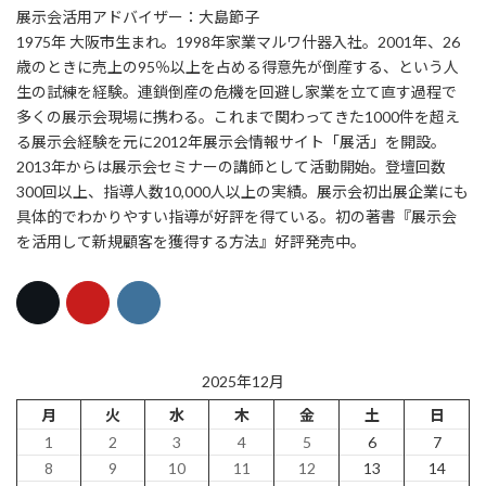
展示会活用アドバイザー：大島節子
1975年 大阪市生まれ。1998年家業マルワ什器入社。2001年、26
歳のときに売上の95％以上を占める得意先が倒産する、という人
生の試練を経験。連鎖倒産の危機を回避し家業を立て直す過程で
多くの展示会現場に携わる。これまで関わってきた1000件を超え
る展示会経験を元に2012年展示会情報サイト「展活」を開設。
2013年からは展示会セミナーの講師として活動開始。登壇回数
300回以上、指導人数10,000人以上の実績。展示会初出展企業にも
具体的でわかりやすい指導が好評を得ている。初の著書『展示会
を活用して新規顧客を獲得する方法』好評発売中。
2025年12月
月
火
水
木
金
土
日
1
2
3
4
5
6
7
8
9
10
11
12
13
14