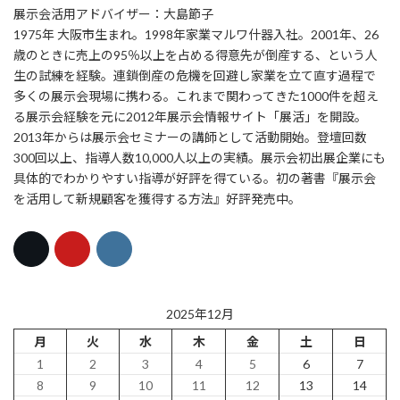
展示会活用アドバイザー：大島節子
1975年 大阪市生まれ。1998年家業マルワ什器入社。2001年、26
歳のときに売上の95％以上を占める得意先が倒産する、という人
生の試練を経験。連鎖倒産の危機を回避し家業を立て直す過程で
多くの展示会現場に携わる。これまで関わってきた1000件を超え
る展示会経験を元に2012年展示会情報サイト「展活」を開設。
2013年からは展示会セミナーの講師として活動開始。登壇回数
300回以上、指導人数10,000人以上の実績。展示会初出展企業にも
具体的でわかりやすい指導が好評を得ている。初の著書『展示会
を活用して新規顧客を獲得する方法』好評発売中。
2025年12月
月
火
水
木
金
土
日
1
2
3
4
5
6
7
8
9
10
11
12
13
14