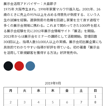
展示会活用アドバイザー：大島節子
1975年 大阪市生まれ。1998年家業マルワ什器入社。2001年、26
歳のときに売上の95％以上を占める得意先が倒産する、という人
生の試練を経験。連鎖倒産の危機を回避し家業を立て直す過程で
多くの展示会現場に携わる。これまで関わってきた1000件を超え
る展示会経験を元に2012年展示会情報サイト「展活」を開設。
2013年からは展示会セミナーの講師として活動開始。登壇回数
300回以上、指導人数10,000人以上の実績。展示会初出展企業にも
具体的でわかりやすい指導が好評を得ている。初の著書『展示会
を活用して新規顧客を獲得する方法』好評発売中。
2019年9月
月
火
水
木
金
土
日
1
2
3
4
5
6
7
8