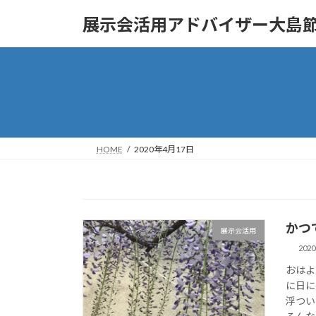
コ
ナ
展示会活用アドバイザー大島
ン
ビ
テ
ゲ
ン
ー
ツ
シ
へ
ョ
ス
ン
キ
に
ッ
移
HOME
2020年4月17日
プ
動
かつ
展示会活用
202
おはよ
に日に
浮つい