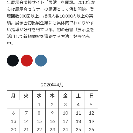
年展示会情報サイト「展活」を開設。2013年か
らは展示会セミナーの講師として活動開始。登
壇回数300回以上、指導人数10,000人以上の実
績。展示会初出展企業にも具体的でわかりやす
い指導が好評を得ている。初の著書『展示会を
活用して新規顧客を獲得する方法』好評発売
中。
2020年4月
月
火
水
木
金
土
日
1
2
3
4
5
6
7
8
9
10
11
12
13
14
15
16
17
18
19
20
21
22
23
24
25
26