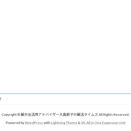
せ
Copyright © 展示会活用アドバイザー大島節子の展活タイムズ All Rights Reserved.
Powered by
WordPress
with
Lightning Theme
&
VK All in One Expansion Unit