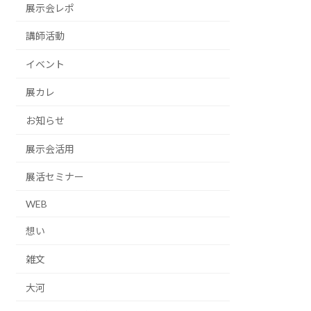
展示会レポ
講師活動
イベント
展カレ
お知らせ
展示会活用
展活セミナー
WEB
想い
雑文
大河