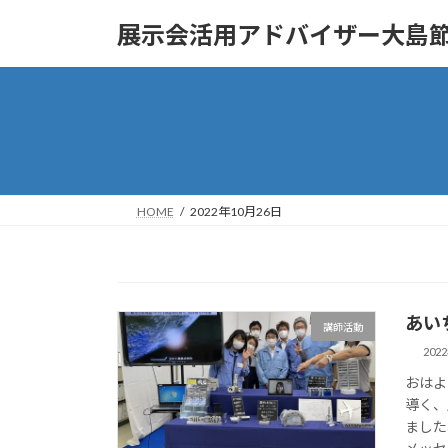
コ
ナ
展示会活用アドバイザー大島
ン
ビ
テ
ゲ
ン
ー
ツ
シ
へ
ョ
ス
ン
キ
に
ッ
移
HOME
2022年10月26日
プ
動
あい
講師活動
202
おはよ
導く、
ました