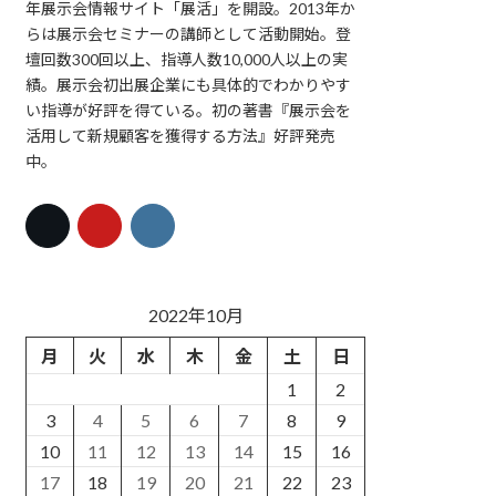
年展示会情報サイト「展活」を開設。2013年か
らは展示会セミナーの講師として活動開始。登
壇回数300回以上、指導人数10,000人以上の実
績。展示会初出展企業にも具体的でわかりやす
い指導が好評を得ている。初の著書『展示会を
活用して新規顧客を獲得する方法』好評発売
中。
2022年10月
月
火
水
木
金
土
日
1
2
3
4
5
6
7
8
9
10
11
12
13
14
15
16
17
18
19
20
21
22
23