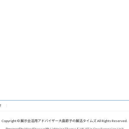
せ
Copyright © 展示会活用アドバイザー大島節子の展活タイムズ All Rights Reserved.
Powered by
WordPress
with
Lightning Theme
&
VK All in One Expansion Unit