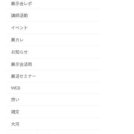
展示会レポ
講師活動
イベント
展カレ
お知らせ
展示会活用
展活セミナー
WEB
想い
雑文
大河