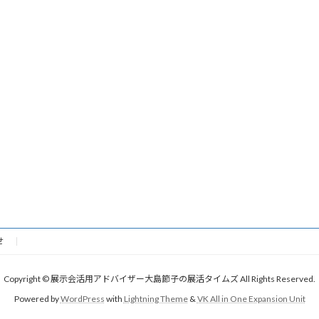
せ
Copyright © 展示会活用アドバイザー大島節子の展活タイムズ All Rights Reserved.
Powered by
WordPress
with
Lightning Theme
&
VK All in One Expansion Unit