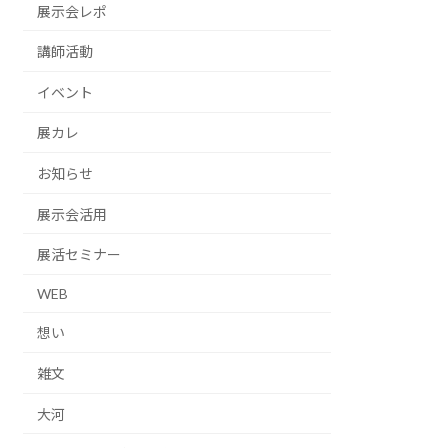
展示会レポ
講師活動
イベント
展カレ
お知らせ
展示会活用
展活セミナー
WEB
想い
雑文
大河