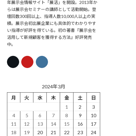
年展示会情報サイト「展活」を開設。2013年か
らは展示会セミナーの講師として活動開始。登
壇回数300回以上、指導人数10,000人以上の実
績。展示会初出展企業にも具体的でわかりやす
い指導が好評を得ている。初の著書『展示会を
活用して新規顧客を獲得する方法』好評発売
中。
2024年3月
月
火
水
木
金
土
日
1
2
3
4
5
6
7
8
9
10
11
12
13
14
15
16
17
18
19
20
21
22
23
24