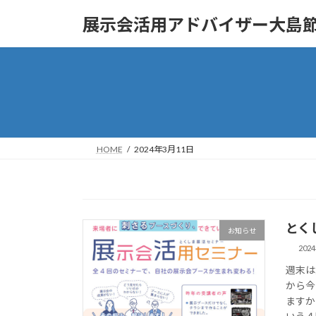
コ
ナ
展示会活用アドバイザー大島
ン
ビ
テ
ゲ
ン
ー
ツ
シ
へ
ョ
ス
ン
キ
に
ッ
移
HOME
2024年3月11日
プ
動
とく
お知らせ
202
週末は
から今
ますか