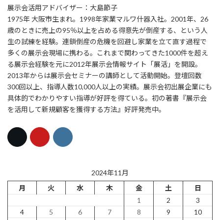
展示会活用アドバイザー：大島節子
1975年 大阪市生まれ。1998年家業マルワ什器入社。2001年、26
歳のときに売上の95％以上を占める得意先が倒産する、という人
生の試練を経験。連鎖倒産の危機を回避し家業を立て直す過程で
多くの展示会現場に携わる。これまで関わってきた1000件を超え
る展示会経験を元に2012年展示会情報サイト「展活」を開設。
2013年からは展示会セミナーの講師として活動開始。登壇回数
300回以上、指導人数10,000人以上の実績。展示会初出展企業にも
具体的でわかりやすい指導が好評を得ている。初の著書『展示会
を活用して新規顧客を獲得する方法』好評発売中。
2024年11月
月
火
水
木
金
土
日
1
2
3
4
5
6
7
8
9
10