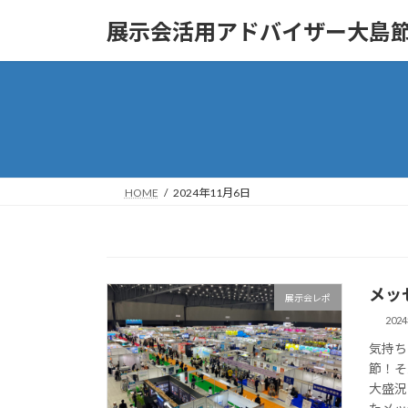
コ
ナ
展示会活用アドバイザー大島
ン
ビ
テ
ゲ
ン
ー
ツ
シ
へ
ョ
ス
ン
キ
に
ッ
移
HOME
2024年11月6日
プ
動
メッ
展示会レポ
202
気持ち
節！そ
大盛況