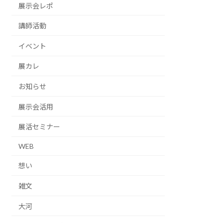
展示会レポ
講師活動
イベント
展カレ
お知らせ
展示会活用
展活セミナー
WEB
想い
雑文
大河