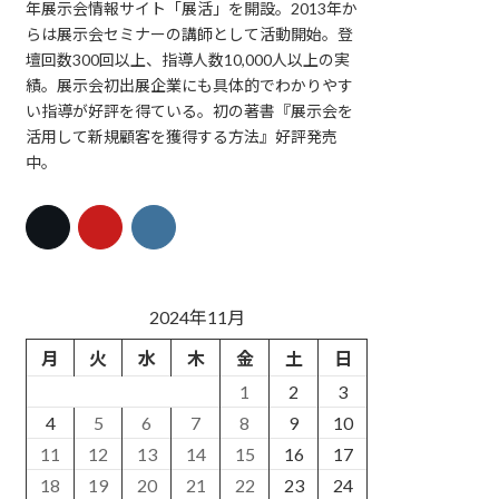
年展示会情報サイト「展活」を開設。2013年か
らは展示会セミナーの講師として活動開始。登
壇回数300回以上、指導人数10,000人以上の実
績。展示会初出展企業にも具体的でわかりやす
い指導が好評を得ている。初の著書『展示会を
活用して新規顧客を獲得する方法』好評発売
中。
2024年11月
月
火
水
木
金
土
日
1
2
3
4
5
6
7
8
9
10
11
12
13
14
15
16
17
18
19
20
21
22
23
24