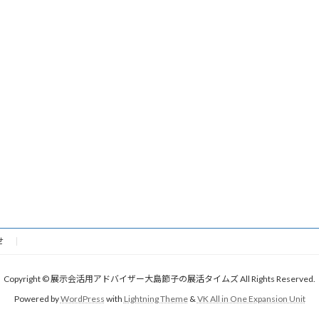
せ
Copyright © 展示会活用アドバイザー大島節子の展活タイムズ All Rights Reserved.
Powered by
WordPress
with
Lightning Theme
&
VK All in One Expansion Unit