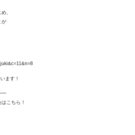
じめ、
とが
wajuki&c=11&n=8
ています！
━━
会はこちら！