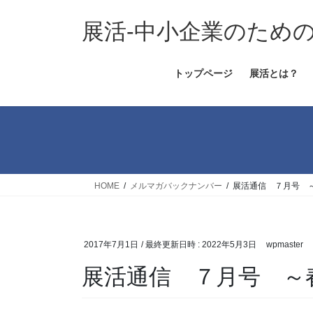
コ
ナ
ン
ビ
展活-中小企業のため
テ
ゲ
ン
ー
トップページ
展活とは？
ツ
シ
へ
ョ
ス
ン
キ
に
ッ
移
プ
動
HOME
メルマガバックナンバー
展活通信 ７月号 
2017年7月1日
/ 最終更新日時 :
2022年5月3日
wpmaster
展活通信 ７月号 ～