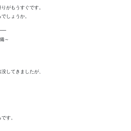
祭りがもうすぐです。
ろでしょうか。
━━
備～
出没してきましたが、
。
ろです。