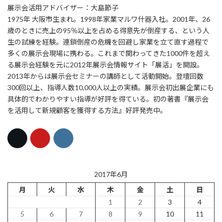
展示会活用アドバイザー：大島節子
1975年 大阪市生まれ。1998年家業マルワ什器入社。2001年、26
歳のときに売上の95％以上を占める得意先が倒産する、という人
生の試練を経験。連鎖倒産の危機を回避し家業を立て直す過程で
多くの展示会現場に携わる。これまで関わってきた1000件を超え
る展示会経験を元に2012年展示会情報サイト「展活」を開設。
2013年からは展示会セミナーの講師として活動開始。登壇回数
300回以上、指導人数10,000人以上の実績。展示会初出展企業にも
具体的でわかりやすい指導が好評を得ている。初の著書『展示会
を活用して新規顧客を獲得する方法』好評発売中。
2017年6月
月
火
水
木
金
土
日
1
2
3
4
5
6
7
8
9
10
11