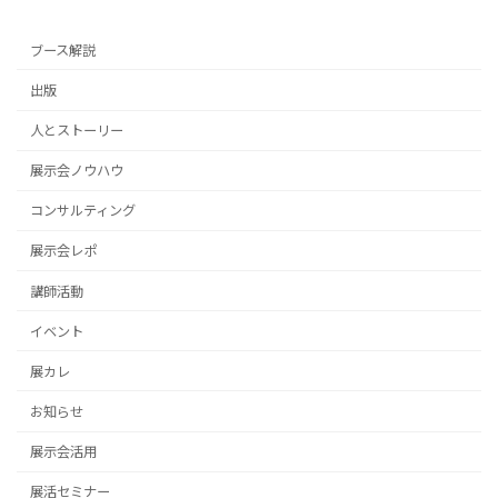
ブース解説
出版
人とストーリー
展示会ノウハウ
コンサルティング
展示会レポ
講師活動
イベント
展カレ
お知らせ
展示会活用
展活セミナー