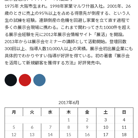
1975年 大阪市生まれ。1998年家業マルワ什器入社。2001年、26
歳のときに売上の95％以上を占める得意先が倒産する、という人
生の試練を経験。連鎖倒産の危機を回避し家業を立て直す過程で
多くの展示会現場に携わる。これまで関わってきた1000件を超え
る展示会経験を元に2012年展示会情報サイト「展活」を開設。
2013年からは展示会セミナーの講師として活動開始。登壇回数
300回以上、指導人数10,000人以上の実績。展示会初出展企業にも
具体的でわかりやすい指導が好評を得ている。初の著書『展示会
を活用して新規顧客を獲得する方法』好評発売中。
2017年6月
月
火
水
木
金
土
日
1
2
3
4
5
6
7
8
9
10
11
12
13
14
15
16
17
18