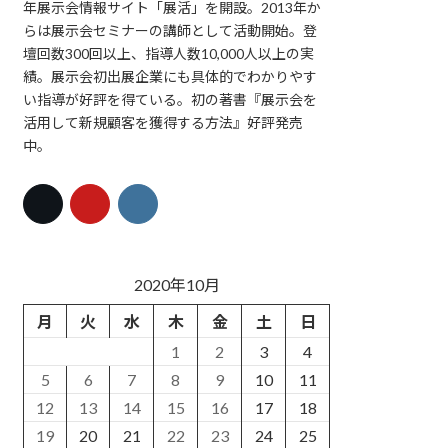
年展示会情報サイト「展活」を開設。2013年か
らは展示会セミナーの講師として活動開始。登
壇回数300回以上、指導人数10,000人以上の実
績。展示会初出展企業にも具体的でわかりやす
い指導が好評を得ている。初の著書『展示会を
活用して新規顧客を獲得する方法』好評発売
中。
2020年10月
月
火
水
木
金
土
日
1
2
3
4
5
6
7
8
9
10
11
12
13
14
15
16
17
18
19
20
21
22
23
24
25