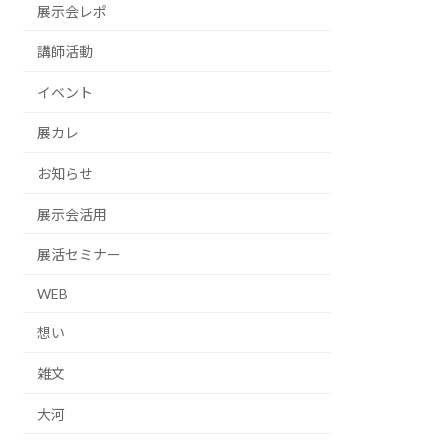
展示会レポ
講師活動
イベント
展カレ
お知らせ
展示会活用
展活セミナー
WEB
想い
雑文
大河