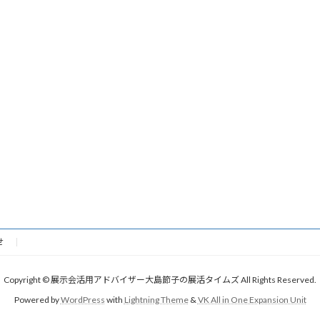
せ
Copyright © 展示会活用アドバイザー大島節子の展活タイムズ All Rights Reserved.
Powered by
WordPress
with
Lightning Theme
&
VK All in One Expansion Unit