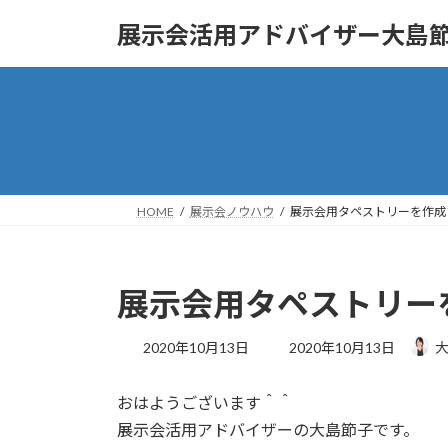
コ
ナ
展示会活用アドバイザー大島
ン
ビ
テ
ゲ
ン
ー
ツ
シ
へ
ョ
ス
ン
キ
に
ッ
移
HOME
展示会ノウハウ
展示会用タペストリーを作成
プ
動
展示会用タペストリー
最
2020年10月13日
2020年10月13日
大
終
更
おはようございます＾＾
新
日
展示会活用アドバイザーの大島節子です。
時