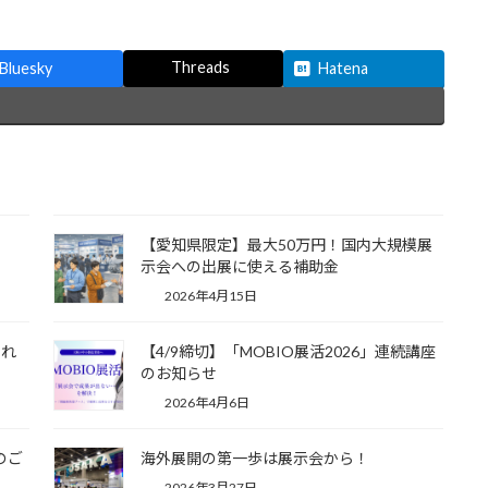
Threads
Bluesky
Hatena
【愛知県限定】最大50万円！国内大規模展
示会への出展に使える補助金
2026年4月15日
され
【4/9締切】「MOBIO展活2026」連続講座
のお知らせ
2026年4月6日
のご
海外展開の第一歩は展示会から！
2026年3月27日