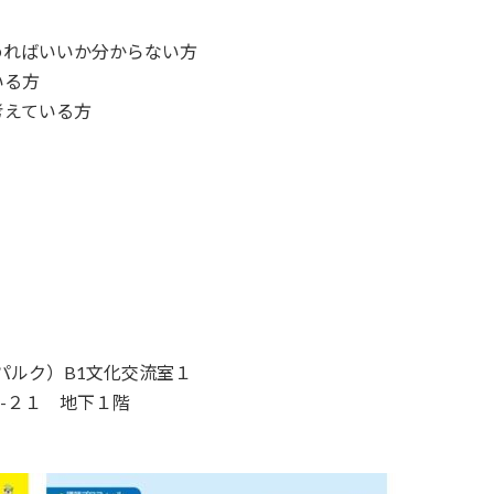
めればいいか分からない方
いる方
考えている方
パルク）B1文化交流室１
１-２１ 地下１階