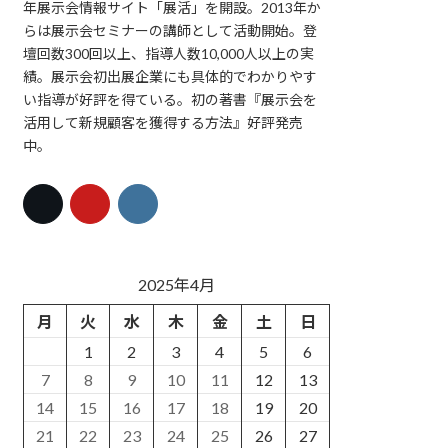
年展示会情報サイト「展活」を開設。2013年か
らは展示会セミナーの講師として活動開始。登
壇回数300回以上、指導人数10,000人以上の実
績。展示会初出展企業にも具体的でわかりやす
い指導が好評を得ている。初の著書『展示会を
活用して新規顧客を獲得する方法』好評発売
中。
2025年4月
月
火
水
木
金
土
日
1
2
3
4
5
6
7
8
9
10
11
12
13
14
15
16
17
18
19
20
21
22
23
24
25
26
27