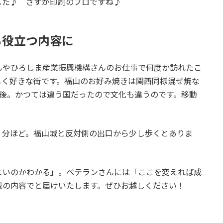
した♪ さすが印刷のプロですね♪
も役立つ内容に
んやひろしま産業振興機構さんのお仕事で何度か訪れたこ
しく好きな街です。福山のお好み焼きは関西同様混ぜ焼な
備後。かつては違う国だったので文化も違うのです。移動
３分ほど。福山城と反対側の出口から少し歩くとありま
よいのかわかる」。ベテランさんには「ここを変えれば成
載の内容でと届けいたします。ぜひお越しください！
。