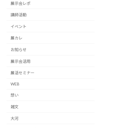
展示会レポ
講師活動
イベント
展カレ
お知らせ
展示会活用
展活セミナー
WEB
想い
雑文
大河