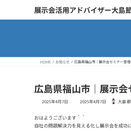
コ
ナ
展示会活用アドバイザー大島
ン
ビ
テ
ゲ
ン
ー
ツ
シ
へ
ョ
ス
ン
キ
に
ッ
移
HOME
お知らせ
広島県福山市｜展示会セミナー登壇
プ
動
広島県福山市｜展示会
最
2025年4月7日
2025年4月7日
大島 
終
更
おはようございます＾＾
新
日
自社の問題解決力を見える化し展示会を成功
時