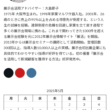
展示会活用アドバイザー：大島節子
1975年 大阪市生まれ。1998年家業マルワ什器入社。2001年、26
歳のときに売上の95％以上を占める得意先が倒産する、という人
生の試練を経験。連鎖倒産の危機を回避し家業を立て直す過程で
多くの展示会現場に携わる。これまで関わってきた1000件を超え
る展示会経験を元に2012年展示会情報サイト「展活」を開設。
2013年からは展示会セミナーの講師として活動開始。登壇回数
300回以上、指導人数10,000人以上の実績。展示会初出展企業にも
具体的でわかりやすい指導が好評を得ている。初の著書『展示会
を活用して新規顧客を獲得する方法』好評発売中。
2025年5月
月
火
水
木
金
土
日
1
2
3
4