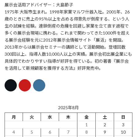
展示会活用アドバイザー：大島節子
1975年 大阪市生まれ。1998年家業マルワ什器入社。2001年、26
歳のときに売上の95％以上を占める得意先が倒産する、という人
生の試練を経験。連鎖倒産の危機を回避し家業を立て直す過程で
多くの展示会現場に携わる。これまで関わってきた1000件を超え
る展示会経験を元に2012年展示会情報サイト「展活」を開設。
2013年からは展示会セミナーの講師として活動開始。登壇回数
300回以上、指導人数10,000人以上の実績。展示会初出展企業にも
具体的でわかりやすい指導が好評を得ている。初の著書『展示会
を活用して新規顧客を獲得する方法』好評発売中。
2025年8月
月
火
水
木
金
土
日
1
2
3
4
5
6
7
8
9
10