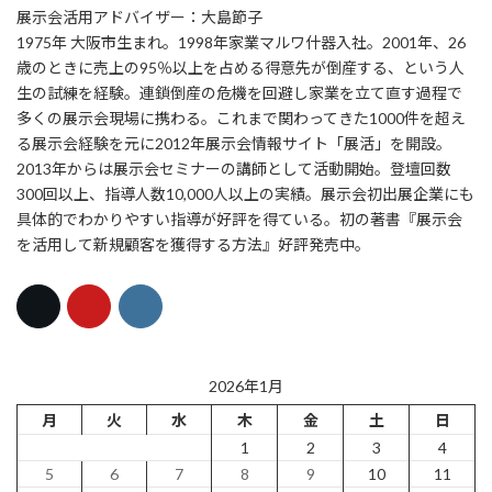
展示会活用アドバイザー：大島節子
1975年 大阪市生まれ。1998年家業マルワ什器入社。2001年、26
歳のときに売上の95％以上を占める得意先が倒産する、という人
生の試練を経験。連鎖倒産の危機を回避し家業を立て直す過程で
多くの展示会現場に携わる。これまで関わってきた1000件を超え
る展示会経験を元に2012年展示会情報サイト「展活」を開設。
2013年からは展示会セミナーの講師として活動開始。登壇回数
300回以上、指導人数10,000人以上の実績。展示会初出展企業にも
具体的でわかりやすい指導が好評を得ている。初の著書『展示会
を活用して新規顧客を獲得する方法』好評発売中。
2026年1月
月
火
水
木
金
土
日
1
2
3
4
5
6
7
8
9
10
11