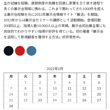
生の試練を経験。連鎖倒産の危機を回避し家業を立て直す過程で
多くの展示会現場に携わる。これまで関わってきた1000件を超え
る展示会経験を元に2012年展示会情報サイト「展活」を開設。
2013年からは展示会セミナーの講師として活動開始。登壇回数
300回以上、指導人数10,000人以上の実績。展示会初出展企業にも
具体的でわかりやすい指導が好評を得ている。初の著書『展示会
を活用して新規顧客を獲得する方法』好評発売中。
2022年2月
月
火
水
木
金
土
日
1
2
3
4
5
6
7
8
9
10
11
12
13
14
15
16
17
18
19
20
21
22
23
24
25
26
27
28