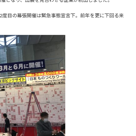
度）の2度目の幕張開催は緊急事態宣言下。前年を更に下回る来