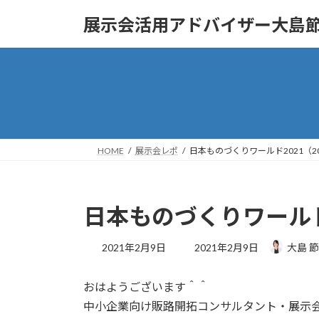
コ
ナ
展示会活用アドバイザー大島
ン
ビ
テ
ゲ
ン
ー
ツ
シ
へ
ョ
ス
ン
キ
に
ッ
移
HOME
展示会レポ
日本ものづくりワールド2021（2
プ
動
日本ものづくりワールド
最
2021年2月9日
2021年2月9日
大島 
終
更
おはようございます＾＾
新
日
中小企業向け販路開拓コンサルタント・展示
時