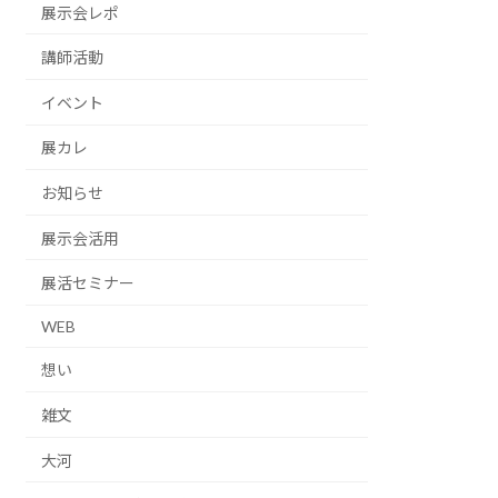
展示会レポ
講師活動
イベント
展カレ
お知らせ
展示会活用
展活セミナー
WEB
想い
雑文
大河