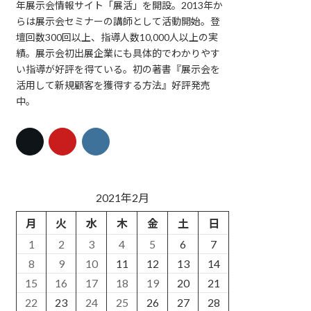
年展示会情報サイト「展活」を開設。2013年か
らは展示会セミナーの講師として活動開始。登
壇回数300回以上、指導人数10,000人以上の実
績。展示会初出展企業にも具体的でわかりやす
い指導が好評を得ている。初の著書『展示会を
活用して新規顧客を獲得する方法』好評発売
中。
2021年2月
月
火
水
木
金
土
日
1
2
3
4
5
6
7
8
9
10
11
12
13
14
15
16
17
18
19
20
21
22
23
24
25
26
27
28