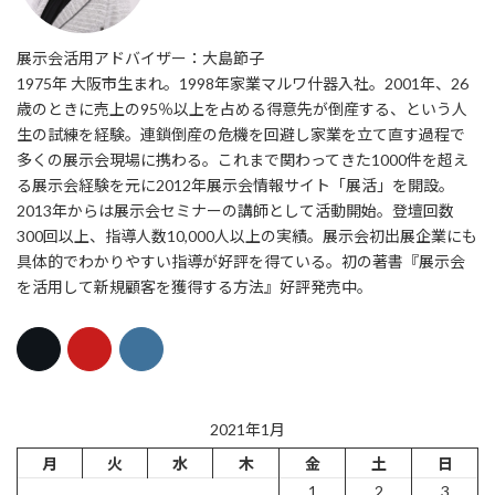
展示会活用アドバイザー：大島節子
1975年 大阪市生まれ。1998年家業マルワ什器入社。2001年、26
歳のときに売上の95％以上を占める得意先が倒産する、という人
生の試練を経験。連鎖倒産の危機を回避し家業を立て直す過程で
多くの展示会現場に携わる。これまで関わってきた1000件を超え
る展示会経験を元に2012年展示会情報サイト「展活」を開設。
2013年からは展示会セミナーの講師として活動開始。登壇回数
300回以上、指導人数10,000人以上の実績。展示会初出展企業にも
具体的でわかりやすい指導が好評を得ている。初の著書『展示会
を活用して新規顧客を獲得する方法』好評発売中。
2021年1月
月
火
水
木
金
土
日
1
2
3