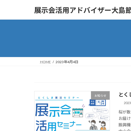
コ
ナ
展示会活用アドバイザー大島
ン
ビ
テ
ゲ
ン
ー
ツ
シ
へ
ョ
ス
ン
キ
に
ッ
移
HOME
2023年4月4日
プ
動
とく
お知らせ
202
桜が散
お届け
振興機