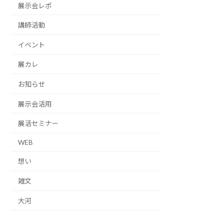
展示会レポ
講師活動
イベント
展カレ
お知らせ
展示会活用
展活セミナー
WEB
想い
雑文
大河