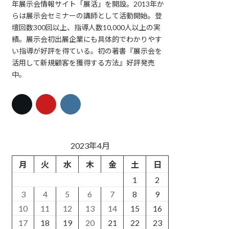
年展示会情報サイト「展活」を開設。2013年か
らは展示会セミナーの講師として活動開始。登
壇回数300回以上、指導人数10,000人以上の実
績。展示会初出展企業にも具体的でわかりやす
い指導が好評を得ている。初の著書『展示会を
活用して新規顧客を獲得する方法』好評発売
中。
2023年4月
月
火
水
木
金
土
日
1
2
3
4
5
6
7
8
9
10
11
12
13
14
15
16
17
18
19
20
21
22
23