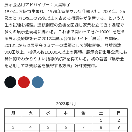
展示会活用アドバイザー：大島節子
1975年 大阪市生まれ。1998年家業マルワ什器入社。2001年、26
歳のときに売上の95％以上を占める得意先が倒産する、という人
生の試練を経験。連鎖倒産の危機を回避し家業を立て直す過程で
多くの展示会現場に携わる。これまで関わってきた1000件を超え
る展示会経験を元に2012年展示会情報サイト「展活」を開設。
2013年からは展示会セミナーの講師として活動開始。登壇回数
300回以上、指導人数10,000人以上の実績。展示会初出展企業にも
具体的でわかりやすい指導が好評を得ている。初の著書『展示会
を活用して新規顧客を獲得する方法』好評発売中。
2023年4月
月
火
水
木
金
土
日
1
2
3
4
5
6
7
8
9