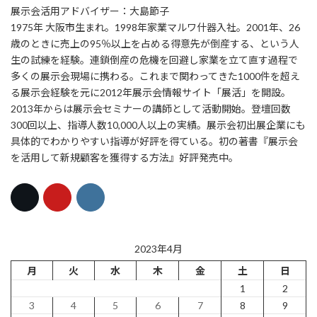
展示会活用アドバイザー：大島節子
1975年 大阪市生まれ。1998年家業マルワ什器入社。2001年、26
歳のときに売上の95％以上を占める得意先が倒産する、という人
生の試練を経験。連鎖倒産の危機を回避し家業を立て直す過程で
多くの展示会現場に携わる。これまで関わってきた1000件を超え
る展示会経験を元に2012年展示会情報サイト「展活」を開設。
2013年からは展示会セミナーの講師として活動開始。登壇回数
300回以上、指導人数10,000人以上の実績。展示会初出展企業にも
具体的でわかりやすい指導が好評を得ている。初の著書『展示会
を活用して新規顧客を獲得する方法』好評発売中。
2023年4月
月
火
水
木
金
土
日
1
2
3
4
5
6
7
8
9