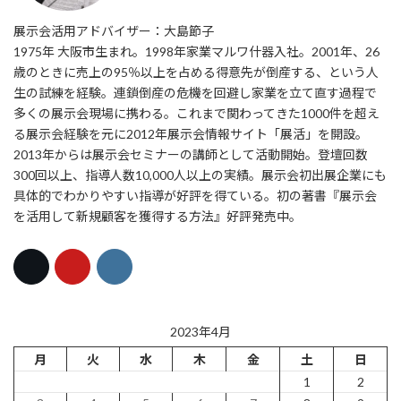
展示会活用アドバイザー：大島節子
1975年 大阪市生まれ。1998年家業マルワ什器入社。2001年、26
歳のときに売上の95％以上を占める得意先が倒産する、という人
生の試練を経験。連鎖倒産の危機を回避し家業を立て直す過程で
多くの展示会現場に携わる。これまで関わってきた1000件を超え
る展示会経験を元に2012年展示会情報サイト「展活」を開設。
2013年からは展示会セミナーの講師として活動開始。登壇回数
300回以上、指導人数10,000人以上の実績。展示会初出展企業にも
具体的でわかりやすい指導が好評を得ている。初の著書『展示会
を活用して新規顧客を獲得する方法』好評発売中。
2023年4月
月
火
水
木
金
土
日
1
2