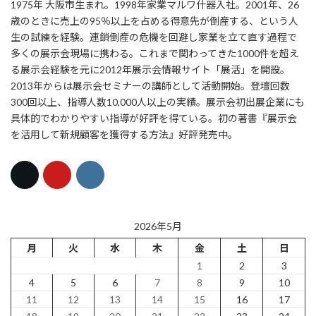
1975年 大阪市生まれ。1998年家業マルワ什器入社。2001年、26
歳のときに売上の95％以上を占める得意先が倒産する、という人
生の試練を経験。連鎖倒産の危機を回避し家業を立て直す過程で
多くの展示会現場に携わる。これまで関わってきた1000件を超え
る展示会経験を元に2012年展示会情報サイト「展活」を開設。
2013年からは展示会セミナーの講師として活動開始。登壇回数
300回以上、指導人数10,000人以上の実績。展示会初出展企業にも
具体的でわかりやすい指導が好評を得ている。初の著書『展示会
を活用して新規顧客を獲得する方法』好評発売中。
2026年5月
月
火
水
木
金
土
日
1
2
3
4
5
6
7
8
9
10
11
12
13
14
15
16
17