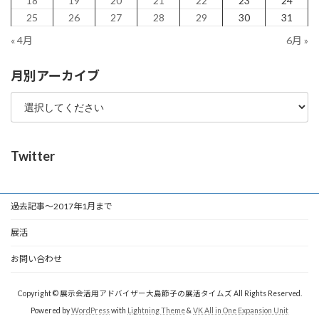
18
19
20
21
22
23
24
25
26
27
28
29
30
31
« 4月
6月 »
月別アーカイブ
Twitter
過去記事～2017年1月まで
展活
お問い合わせ
Copyright © 展示会活用アドバイザー大島節子の展活タイムズ All Rights Reserved.
Powered by
WordPress
with
Lightning Theme
&
VK All in One Expansion Unit