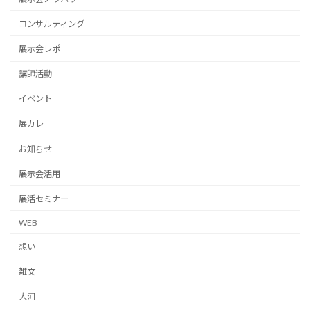
コンサルティング
展示会レポ
講師活動
イベント
展カレ
お知らせ
展示会活用
展活セミナー
WEB
想い
雑文
大河