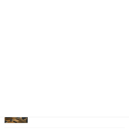
荻田建築事務所さん出展サポート②
2026年8月7日
出版への道⑭ 生みの苦しみ
2026年8月6日
パッケージ展2026 レポ
2026年8月5日
防災展示会という選択肢
2026年8月4日