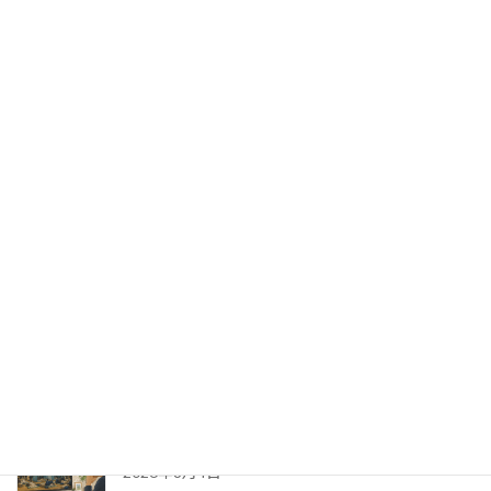
最近の投稿
荻田建築事務所さん出展サポート②
2026年8月7日
出版への道⑭ 生みの苦しみ
2026年8月6日
パッケージ展2026 レポ
2026年8月5日
防災展示会という選択肢
2026年8月4日