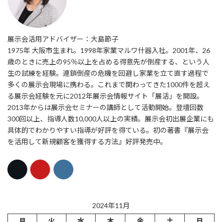
展示会活用アドバイザー：大島節子
1975年 大阪市生まれ。1998年家業マルワ什器入社。2001年、26
歳のときに売上の95％以上を占める得意先が倒産する、という人
生の試練を経験。連鎖倒産の危機を回避し家業を立て直す過程で
多くの展示会現場に携わる。これまで関わってきた1000件を超え
る展示会経験を元に2012年展示会情報サイト「展活」を開設。
2013年からは展示会セミナーの講師として活動開始。登壇回数
300回以上、指導人数10,000人以上の実績。展示会初出展企業にも
具体的でわかりやすい指導が好評を得ている。初の著書『展示会
を活用して新規顧客を獲得する方法』好評発売中。
2024年11月
月
火
水
木
金
土
日