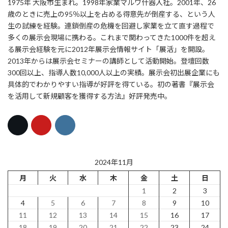
1975年 大阪市生まれ。1998年家業マルワ什器入社。2001年、26
歳のときに売上の95％以上を占める得意先が倒産する、という人
生の試練を経験。連鎖倒産の危機を回避し家業を立て直す過程で
多くの展示会現場に携わる。これまで関わってきた1000件を超え
る展示会経験を元に2012年展示会情報サイト「展活」を開設。
2013年からは展示会セミナーの講師として活動開始。登壇回数
300回以上、指導人数10,000人以上の実績。展示会初出展企業にも
具体的でわかりやすい指導が好評を得ている。初の著書『展示会
を活用して新規顧客を獲得する方法』好評発売中。
2024年11月
月
火
水
木
金
土
日
1
2
3
4
5
6
7
8
9
10
11
12
13
14
15
16
17
18
19
20
21
22
23
24