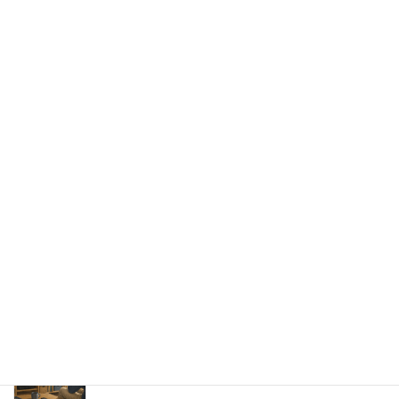
最近の投稿
荻田建築事務所さん出展サポート②
2026年8月7日
出版への道⑭ 生みの苦しみ
2026年8月6日
パッケージ展2026 レポ
2026年8月5日
防災展示会という選択肢
2026年8月4日