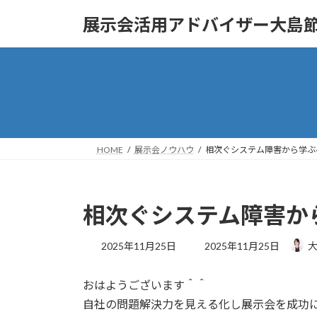
コ
ナ
展示会活用アドバイザー大島
ン
ビ
テ
ゲ
ン
ー
ツ
シ
へ
ョ
ス
ン
キ
に
ッ
移
HOME
展示会ノウハウ
相次ぐシステム障害から学ぶ
プ
動
相次ぐシステム障害か
最
2025年11月25日
2025年11月25日
大
終
更
おはようございます＾＾
新
日
自社の問題解決力を見える化し展示会を成功
時