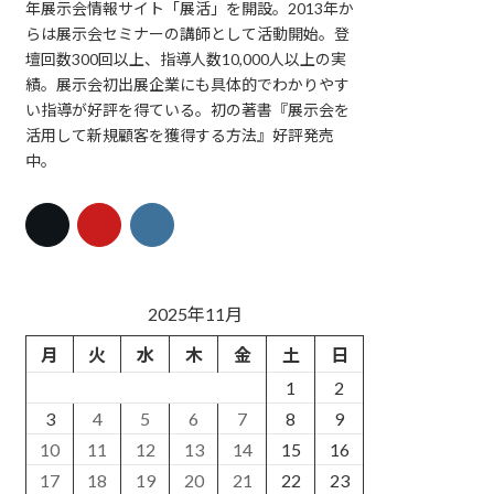
年展示会情報サイト「展活」を開設。2013年か
らは展示会セミナーの講師として活動開始。登
壇回数300回以上、指導人数10,000人以上の実
績。展示会初出展企業にも具体的でわかりやす
い指導が好評を得ている。初の著書『展示会を
活用して新規顧客を獲得する方法』好評発売
中。
2025年11月
月
火
水
木
金
土
日
1
2
3
4
5
6
7
8
9
10
11
12
13
14
15
16
17
18
19
20
21
22
23