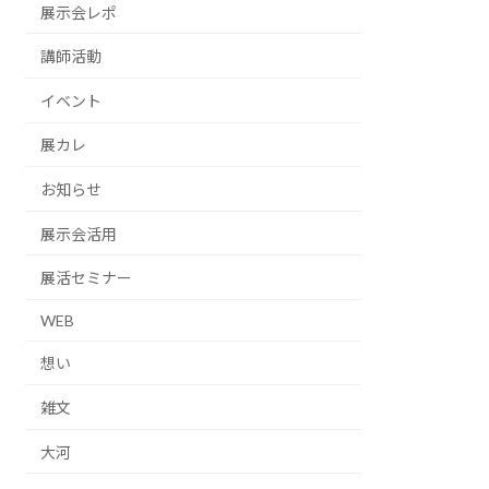
展示会レポ
講師活動
イベント
展カレ
お知らせ
展示会活用
展活セミナー
WEB
想い
雑文
大河