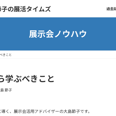
節子の展活タイムズ
過去記
展示会ノウハウ
べきこと
ら学ぶべきこと
島 節子
に導く、展示会活用アドバイザーの大島節子です。